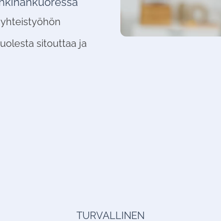
pähkinänkuoressa
 yhteistyöhön
olesta sitouttaa ja
TURVALLINEN