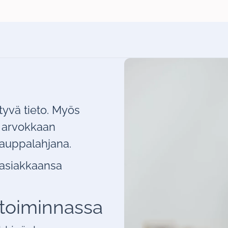
ttyvä tieto. Myös
ää arvokkaan
 kauppalahjana.
ä asiakkaansa
stoiminnassa