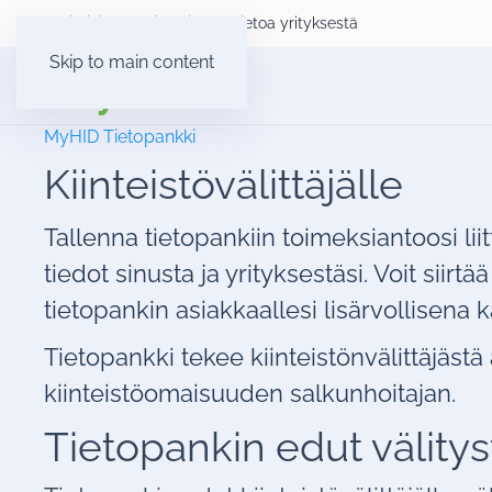
Yksityisille
Yrityksille
Tietoa yrityksestä
Skip to main content
MyHID Tietopankki
Kiinteistövälittäjälle
Tallenna tietopankiin toimeksiantoosi lii
tiedot sinusta ja yrityksestäsi. Voit siirt
tietopankin asiakkaallesi lisärvollisena
Tietopankki tekee kiinteistönvälittäjäst
kiinteistöomaisuuden salkunhoitajan.
Tietopankin edut välity