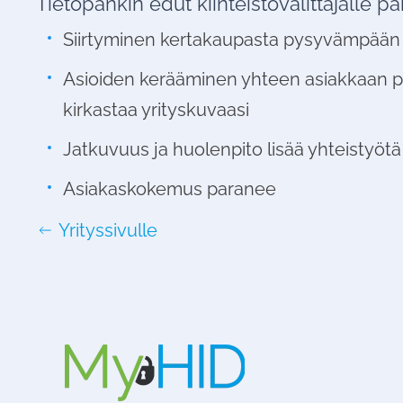
Tietopankin edut kiinteistövälittäjälle 
Siirtyminen kertakaupasta pysyvämpään
Asioiden kerääminen yhteen asiakkaan pu
kirkastaa yrityskuvaasi
Jatkuvuus ja huolenpito lisää yhteistyötä
Asiakaskokemus paranee
Yrityssivulle