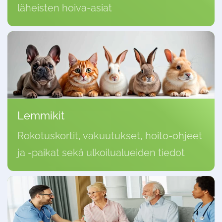
läheisten hoiva-asiat
Lemmikit
Rokotuskortit, vakuutukset, hoito-ohjeet
ja -paikat sekä ulkoilualueiden tiedot