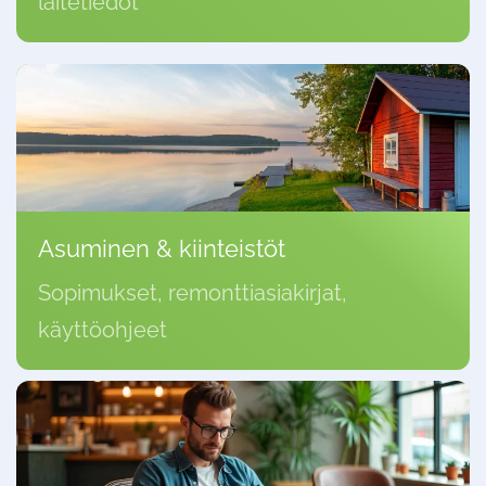
laitetiedot
Asuminen & kiinteistöt
Sopimukset, remonttiasiakirjat,
käyttöohjeet