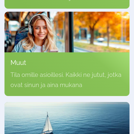
Muut
Tila omille asioillesi. Kaikki ne jutut, jotka
ovat sinun ja aina mukana