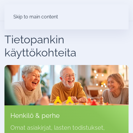
Skip to main content
Tietopankin
käyttökohteita
Henkilö & perhe
Omat asiakirjat, lasten todistukset,