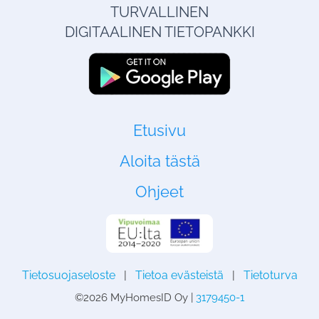
TURVALLINEN
DIGITAALINEN TIETOPANKKI
Etusivu
Aloita tästä
Ohjeet
Tietosuojaseloste
|
Tietoa evästeistä
|
Tietoturva
©
2026 MyHomesID Oy |
3179450-1