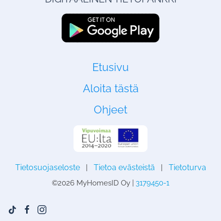
Etusivu
Aloita tästä
Ohjeet
Tietosuojaseloste
|
Tietoa evästeistä
|
Tietoturva
©
2026 MyHomesID Oy |
3179450-1