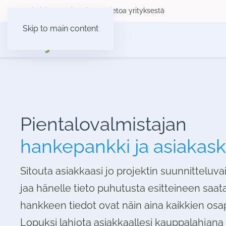
Yksityisille
Yrityksille
Tietoa yrityksestä
Skip to main content
Pientalovalmistajan
hankepankki ja asiakas
Sitouta asiakkaasi jo projektin suunnitteluva
jaa hänelle tieto puhutusta esitteineen saat
hankkeen tiedot ovat näin aina kaikkien osa
Lopuksi lahjota asiakkaallesi kauppalahjana