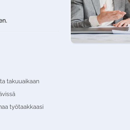
en.
sta takuuaikaan
ävissä
omaa työtaakkaasi