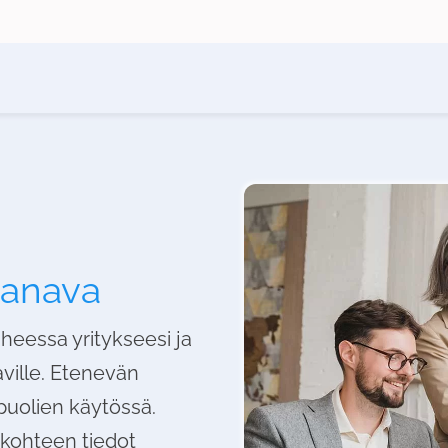
kanava
iheessa yritykseesi ja
aville. Etenevän
puolien käytössä.
 kohteen tiedot